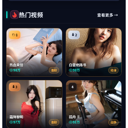
热门视频
查看更多 →
1
2
热血来信
白昼绝路书
98万
98万
喜剧
动漫
3
4
霜降黎明
孤舟 Ⅱ
97万
93万
喜剧
战争