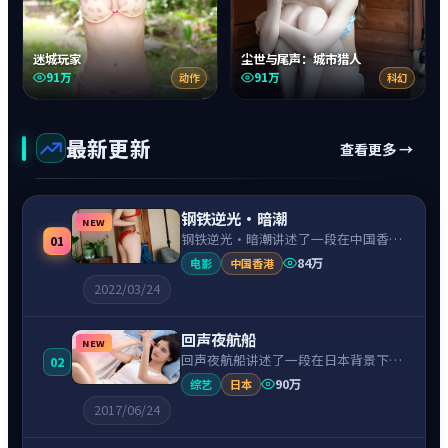
迷城玩家
尘世与尾声：城市猎人
91万
91万
动作
科幻
最新更新
查看更多 →
钢铁逆光·暗潮
NEW
钢铁逆光·暗潮讲述了一段在中国香港
01
背景下的惊悚故事，围绕刘德华饰演的
84万
电影
中国香港
主角逐层展开，人物动机与命运转折相
2022/03/24
互牵引，节奏紧凑、情绪克制。
回声夜航船
NEW
回声夜航船讲述了一段在日本背景下的
02
喜剧故事，围绕长泽雅美饰演的主角逐
90万
综艺
日本
层展开，人物动机与命运转折相互牵
2017/06/24
引，节奏紧凑、情绪克制。