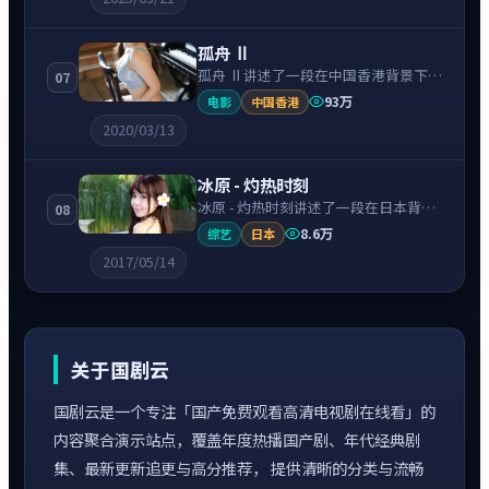
引，节奏紧凑、情绪克制。
孤舟 Ⅱ
孤舟 Ⅱ讲述了一段在中国香港背景下的
07
战争故事，围绕古天乐饰演的主角逐层
93万
电影
中国香港
展开，人物动机与命运转折相互牵引，
2020/03/13
节奏紧凑、情绪克制。
冰原 - 灼热时刻
冰原 - 灼热时刻讲述了一段在日本背景
08
下的动漫故事，围绕山田孝之饰演的主
8.6万
综艺
日本
角逐层展开，人物动机与命运转折相互
2017/05/14
牵引，节奏紧凑、情绪克制。
关于国剧云
国剧云是一个专注「国产免费观看高清电视剧在线看」的
内容聚合演示站点，覆盖年度热播国产剧、年代经典剧
集、最新更新追更与高分推荐， 提供清晰的分类与流畅