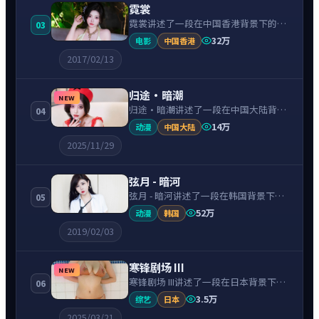
霓裳
霓裳讲述了一段在中国香港背景下的悬
03
疑故事，围绕杨千嬅饰演的主角逐层展
32万
电影
中国香港
开，人物动机与命运转折相互牵引，节
2017/02/13
奏紧凑、情绪克制。
归途·暗潮
NEW
归途·暗潮讲述了一段在中国大陆背景
04
下的犯罪故事，围绕海清饰演的主角逐
14万
动漫
中国大陆
层展开，人物动机与命运转折相互牵
2025/11/29
引，节奏紧凑、情绪克制。
弦月 - 暗河
弦月 - 暗河讲述了一段在韩国背景下的
05
惊悚故事，围绕李帝勋饰演的主角逐层
52万
动漫
韩国
展开，人物动机与命运转折相互牵引，
2019/02/03
节奏紧凑、情绪克制。
寒锋剧场 III
NEW
寒锋剧场 III讲述了一段在日本背景下的
06
喜剧故事，围绕山田孝之饰演的主角逐
3.5万
综艺
日本
层展开，人物动机与命运转折相互牵
2025/03/21