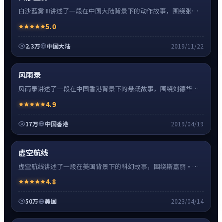
白沙蓝雾 III讲述了一段在中国大陆背景下的动作故事，围绕张译
饰演的主角逐层展开，人物动机与命运转折相互牵引，节奏紧
5.0
凑、情绪克制。
2.3万
中国大陆
2019/11/22
悬疑
8:27
热
超清4K
风雨录
风雨录讲述了一段在中国香港背景下的悬疑故事，围绕刘德华饰
演的主角逐层展开，人物动机与命运转折相互牵引，节奏紧凑、
4.9
情绪克制。
17万
中国香港
2019/04/19
科幻
16:34
热
高清
虚空航线
虚空航线讲述了一段在美国背景下的科幻故事，围绕斯嘉丽·约
翰逊饰演的主角逐层展开，人物动机与命运转折相互牵引，节奏
4.8
紧凑、情绪克制。
50万
美国
2023/04/14
爱情
24:41