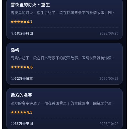
热
超清4K
雪夜里的灯火·重生
雪夜里的灯火·重生讲述了一段在韩国背景下的爱情故事，围绕
李秉宪饰演的主角逐层展开，人物动机与命运转折相互牵引，节
4.7
奏紧凑、情绪克制。
18万
韩国
2023/08/29
犯罪
32:48
热
超清4K
岛屿
岛屿讲述了一段在日本背景下的犯罪故事，围绕长泽雅美饰演的
主角逐层展开，人物动机与命运转折相互牵引，节奏紧凑、情绪
4.6
克制。
52万
日本
2020/05/12
冒险
0:55
神作
超清4K
远方的名字
远方的名字讲述了一段在英国背景下的冒险故事，围绕蒂尔达·
斯文顿饰演的主角逐层展开，人物动机与命运转折相互牵引，节
4.5
奏紧凑、情绪克制。
35万
英国
2023/10/02