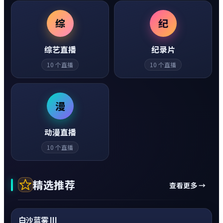
综
纪
综艺直播
纪录片
10
个直播
10
个直播
漫
动漫直播
10
个直播
精选推荐
查看更多 →
动作
0:20
超清4K
白沙蓝雾 III