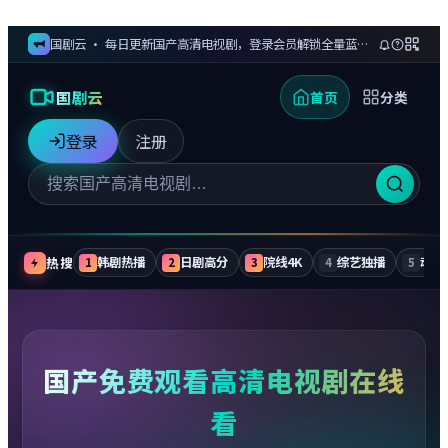
国剧云 · 每日更新国产高清电视剧，登录会员解锁全量蓝光剧集与无广告追更
国剧云
首页
分类
登录
注册
热搜
韩剧热播
日剧高分
院线4K
综艺独播
动漫
1
2
3
4
5
国产免费观看高清电视剧在线
看