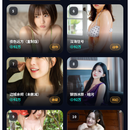
5
6
夜色远方（重制版）
深海信号
92万
92万
动作
战争
7
8
边城余烬（未删减）
钢铁冰原 - 暗河
92万
92万
悬疑
科幻
9
10